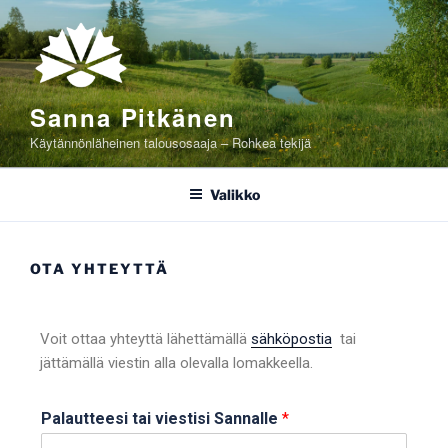
Sanna Pitkänen
Käytännönläheinen talousosaaja – Rohkea tekijä
Valikko
OTA YHTEYTTÄ
Voit ottaa yhteyttä lähettämällä
sähköpostia
tai
jättämällä viestin alla olevalla lomakkeella.
Palautteesi tai viestisi Sannalle
*