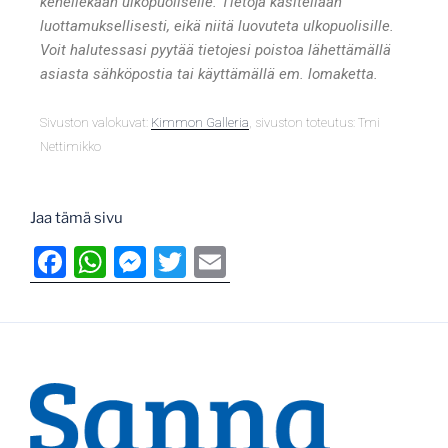
kenellekään ulkopuoliselle. Tietoja käsitellään
luottamuksellisesti, eikä niitä luovuteta ulkopuolisille.
Voit halutessasi pyytää tietojesi poistoa lähettämällä
asiasta sähköpostia tai käyttämällä em. lomaketta.
Sivuston valokuvat:
Kimmon Galleria
, sivuston toteutus: Tmi
Nettimikko
Jaa tämä sivu
F
W
M
T
E
a
h
e
w
m
c
at
ss
itt
ai
e
s
e
er
l
b
A
n
o
p
g