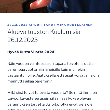
JULKAISTU
26.12.2023
KIRJOITTANUT
MIKA KORTELAINEN
Aluevaltuuston Kuulumisia
26.12.2023
Hyvää Uutta Vuotta 2024!
Näin vuoden vaihteessa on tapana toivotella uutta,
parempaa vuotta niin läheisille kuin muillekin
vastaantulijoille. Ajatuksella, että asiat voivat aina olla
mennyttä aikaa paremmin.
Mitä sinä toivot tulevalta vuodelta? Se mitä ihminen
toivoo, kuvastelee usein sitä missä kokee olevan
parannuksen tarvetta. Asioita, jotka eivät vielä ole