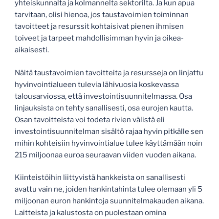
yhteiskunnalta ja kolmannelta sektorilta. Ja kun apua
tarvitaan, olisi hienoa, jos taustavoimien toiminnan
tavoitteet ja resurssit kohtaisivat pienen ihmisen
toiveet ja tarpeet mahdollisimman hyvin ja oikea-
aikaisesti.
Näitä taustavoimien tavoitteita ja resursseja on linjattu
hyvinvointialueen tulevia lähivuosia koskevassa
talousarviossa, että investointisuunnitelmassa. Osa
linjauksista on tehty sanallisesti, osa eurojen kautta.
Osan tavoitteista voi todeta rivien välistä eli
investointisuunnitelman sisältö rajaa hyvin pitkälle sen
mihin kohteisiin hyvinvointialue tulee käyttämään noin
215 miljoonaa euroa seuraavan viiden vuoden aikana.
Kiinteistöihin liittyvistä hankkeista on sanallisesti
avattu vain ne, joiden hankintahinta tulee olemaan yli 5
miljoonan euron hankintoja suunnitelmakauden aikana.
Laitteista ja kalustosta on puolestaan omina