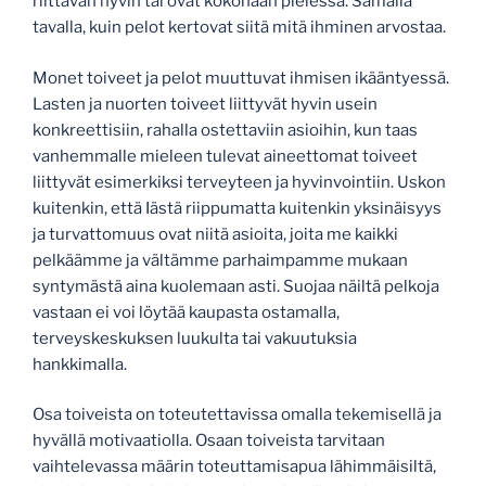
riittävän hyvin tai ovat kokonaan pielessä. Samalla
tavalla, kuin pelot kertovat siitä mitä ihminen arvostaa.
Monet toiveet ja pelot muuttuvat ihmisen ikääntyessä.
Lasten ja nuorten toiveet liittyvät hyvin usein
konkreettisiin, rahalla ostettaviin asioihin, kun taas
vanhemmalle mieleen tulevat aineettomat toiveet
liittyvät esimerkiksi terveyteen ja hyvinvointiin. Uskon
kuitenkin, että Iästä riippumatta kuitenkin yksinäisyys
ja turvattomuus ovat niitä asioita, joita me kaikki
pelkäämme ja vältämme parhaimpamme mukaan
syntymästä aina kuolemaan asti. Suojaa näiltä pelkoja
vastaan ei voi löytää kaupasta ostamalla,
terveyskeskuksen luukulta tai vakuutuksia
hankkimalla.
Osa toiveista on toteutettavissa omalla tekemisellä ja
hyvällä motivaatiolla. Osaan toiveista tarvitaan
vaihtelevassa määrin toteuttamisapua lähimmäisiltä,