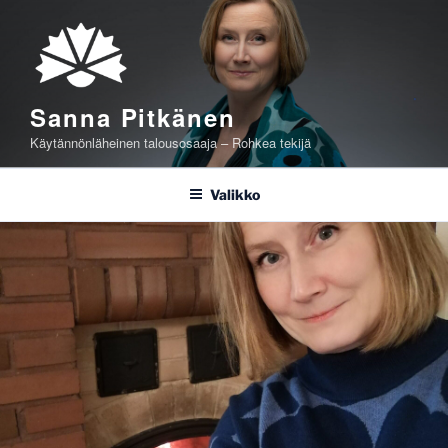
Siirry
sisältöön
Sanna Pitkänen
Käytännönläheinen talousosaaja – Rohkea tekijä
Valikko