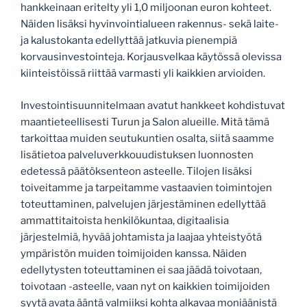
hankkeinaan eritelty yli 1,0 miljoonan euron kohteet.
Näiden lisäksi hyvinvointialueen rakennus- sekä laite-
ja kalustokanta edellyttää jatkuvia pienempiä
korvausinvestointeja. Korjausvelkaa käytössä olevissa
kiinteistöissä riittää varmasti yli kaikkien arvioiden.
Investointisuunnitelmaan avatut hankkeet kohdistuvat
maantieteellisesti Turun ja Salon alueille. Mitä tämä
tarkoittaa muiden seutukuntien osalta, siitä saamme
lisätietoa palveluverkkouudistuksen luonnosten
edetessä päätöksenteon asteelle. Tilojen lisäksi
toiveitamme ja tarpeitamme vastaavien toimintojen
toteuttaminen, palvelujen järjestäminen edellyttää
ammattitaitoista henkilökuntaa, digitaalisia
järjestelmiä, hyvää johtamista ja laajaa yhteistyötä
ympäristön muiden toimijoiden kanssa. Näiden
edellytysten toteuttaminen ei saa jäädä toivotaan,
toivotaan -asteelle, vaan nyt on kaikkien toimijoiden
syytä avata ääntä valmiiksi kohta alkavaa moniäänistä