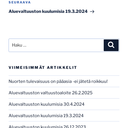
o
p
er
Seuraava
SEURAAVA
artikkeli
k
Aluevaltuuston kuulumisia 19.3.2024
Etsi:
Haku
VIIMEISIMMÄT ARTIKKELIT
Nuorten tulevaisuus on pääasia -ei jätetä roikkuu!
Aluevaltuuston valtuustoaloite 26.2.2025
Aluevaltuuston kuulumisia 30.4.2024
Aluevaltuuston kuulumisia 19.3.2024
Aluevaltuuston kuulumisia 26.12.2023