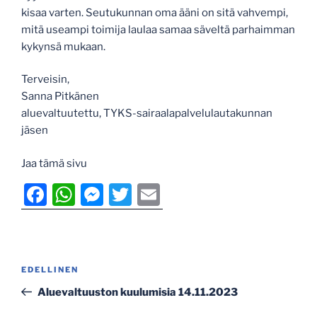
kisaa varten. Seutukunnan oma ääni on sitä vahvempi,
mitä useampi toimija laulaa samaa säveltä parhaimman
kykynsä mukaan.
Terveisin,
Sanna Pitkänen
aluevaltuutettu, TYKS-sairaalapalvelulautakunnan
jäsen
Jaa tämä sivu
F
W
M
T
E
a
h
e
w
m
c
at
ss
itt
ai
e
s
e
er
l
Artikkelien
Edellinen
EDELLINEN
b
A
n
selaus
artikkeli
Aluevaltuuston kuulumisia 14.11.2023
o
p
g